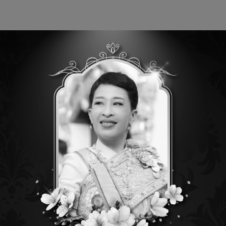
ltipin & Multicore Systems
LED Display Systems
ผลงานการติ
Product
CM VGA