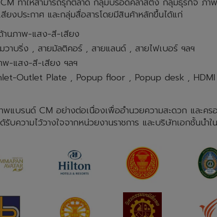
 CM ทําให้สามารถรุกตลาด กลุ่มบรอดคลาสติ้ง กลุ่มธุรกิจ ภาพ-แ
ียงประกาศ และกลุ่มสื่อสารโดยมีสินค้าหลักขึ้นได้แก่
 ด้านภาพ-แสง-สี-เสียง
วาบริ่ง , สายมัลติคอร์ , สายแลนด์ , สายไฟเบอร์ ฯลฯ
ภาพ-แสง-สี-เสียง ฯลฯ
 Inlet-Outlet Plate , Popup floor , Popup desk , HD
คุณภาพแบรนด์ CM อย่างต่อเนื่องเพื่ออํานวยความสะดวก และคร
 ได้รับความไว้วางใจจากหน่วยงานราชการ และบริษัทเอกชั้นนําในก