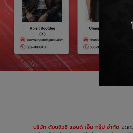
บริษัท ดับบลิวซี แอนด์ เอ็ม กรุ๊ป จํากัด
จดทะเ